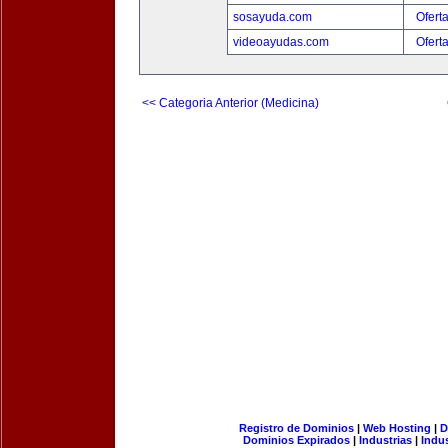
sosayuda.com
Ofert
videoayudas.com
Ofert
<< Categoria Anterior (Medicina)
Registro de Dominios
|
Web Hosting
|
D
Dominios Expirados
|
Industrias
|
Indu