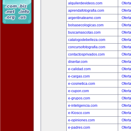
alquilerdevideos.com
Ofert
aprendafotografia.com
Ofert
argentinateamo.com
Ofert
bolsasecologicas.com
Ofert
buscamascotas.com
Ofert
catalogodebelleza.com
Ofert
concursofotografia.com
Ofert
contactosprivados.com
Ofert
disertar.com
Ofert
e-calidad.com
Ofert
e-cargas.com
Ofert
e-cosmetica.com
Ofert
e-cupon.com
Ofert
e-grupos.com
Ofert
e-inteligencia.com
Ofert
e-Kiosco.com
Ofert
e-opiniones.com
Ofert
e-padres.com
Ofert