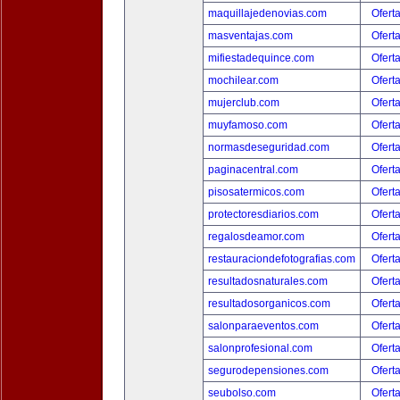
maquillajedenovias.com
Ofert
masventajas.com
Ofert
mifiestadequince.com
Ofert
mochilear.com
Ofert
mujerclub.com
Ofert
muyfamoso.com
Ofert
normasdeseguridad.com
Ofert
paginacentral.com
Ofert
pisosatermicos.com
Ofert
protectoresdiarios.com
Ofert
regalosdeamor.com
Ofert
restauraciondefotografias.com
Ofert
resultadosnaturales.com
Ofert
resultadosorganicos.com
Ofert
salonparaeventos.com
Ofert
salonprofesional.com
Ofert
segurodepensiones.com
Ofert
seubolso.com
Ofert