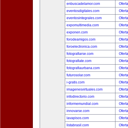
enbuscadelamor.com
Ofert
eventosdigitales.com
Ofert
eventosintegrales.com
Ofert
expomultimedia.com
Ofert
exponen.com
Ofert
forodeamigos.com
Ofert
foroelectronica.com
Ofert
fotografiarse.com
Ofert
fotografiate.com
Ofert
fotografiaurbana.com
Ofert
futurosolar.com
Ofert
i-gratis.com
Ofert
imagenesvirtuales.com
Ofert
infodirectorio.com
Ofert
informemundial.com
Ofert
innovarse.com
Ofert
lavapisos.com
Ofert
listabrasil.com
Ofert