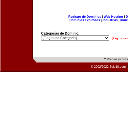
Registro de Dominios
|
Web Hosting
|
D
Dominios Expirados
|
Industrias
|
Indu
Categorías de Dominio:
[Pág. princi
** Precios expre
© 2002/2022 Solo10.com