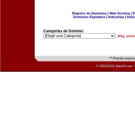
Registro de Dominios
|
Web Hosting
|
D
Dominios Expirados
|
Industrias
|
Indu
Categorías de Dominio:
[Pág. princi
** Precios expre
© 2002/2022 Solo10.com