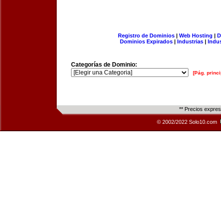
Registro de Dominios
|
Web Hosting
|
D
Dominios Expirados
|
Industrias
|
Indu
Categorías de Dominio:
[Pág. princi
** Precios expre
© 2002/2022 Solo10.com