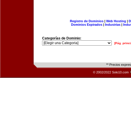
Registro de Dominios
|
Web Hosting
|
D
Dominios Expirados
|
Industrias
|
Indu
Categorías de Dominio:
[Pág. princi
** Precios expre
© 2002/2022 Solo10.com